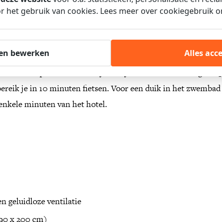
ouchpanels bedien je alle elektronica zoals de daglichtlamp, v
 het gebruik van cookies. Lees meer over cookiegebruik 
’s met Chromecast zodat ieder zijn eigen serie kan streamen. 
kluis voor het opbergen van waardevolle spullen. Via de Grab
en bewerken
Alles acc
gekoelde drankjes mee naar de kamer. Op de kamer is een Nes
mservice op de kamer scan je met je telefoon eenvoudig de Q
bereik je in 10 minuten fietsen. Voor een duik in het zwembad 
nkele minuten van het hotel.
n geluidloze ventilatie
90 x 200 cm)