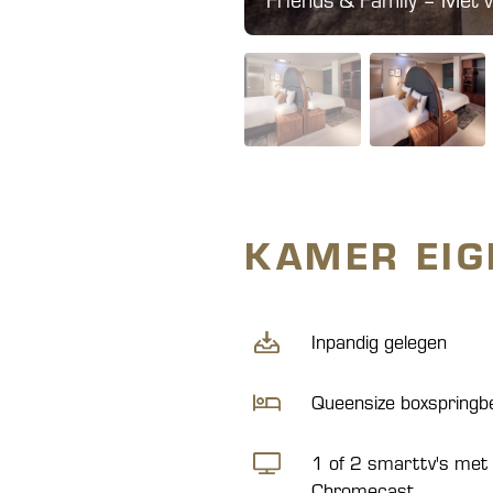
KAMER EI
Inpandig gelegen
Queensize boxspringb
1 of 2 smarttv's met
Chromecast