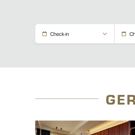
Check-in
Ch
GE