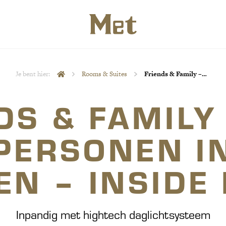
Je bent hier:
Rooms & Suites
Friends & Family –…
DS & FAMILY
 PERSONEN IN
EN – INSIDE
Inpandig met hightech daglichtsysteem