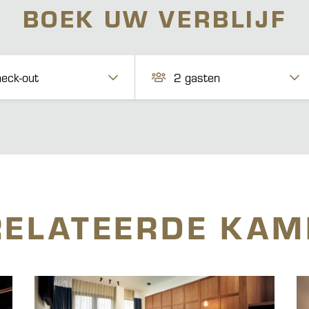
BOEK UW VERBLIJF
eck-out
2
gasten
RELATEERDE KAM