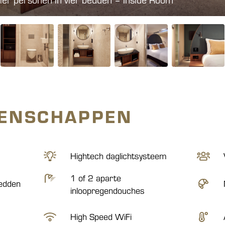
GENSCHAPPEN
Hightech daglichtsysteem
1 of 2 aparte
edden
inloopregendouches
High Speed WiFi