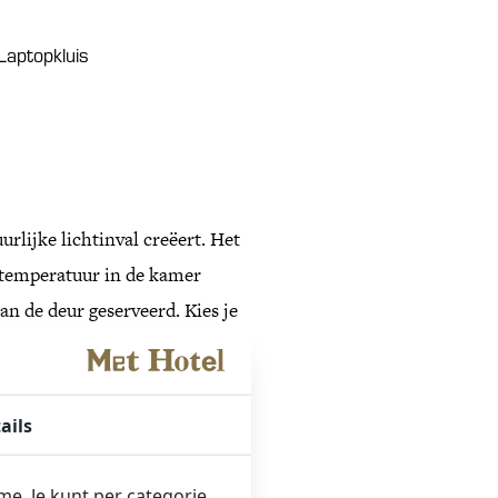
Laptopkluis
rlijke lichtinval creëert. Het
e temperatuur in de kamer
an de deur geserveerd. Kies je
bijgelegen park?
liteit en met Egyptisch linnen
ails
Zachte hotelkwaliteit
 De kamer is uitgerust met
ame. Je kunt per categorie