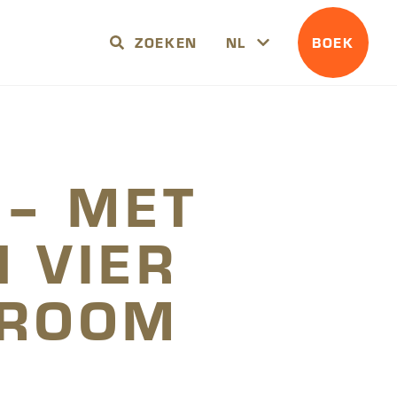
ZOEKEN
NL
BOEK
 – MET
 VIER
 ROOM