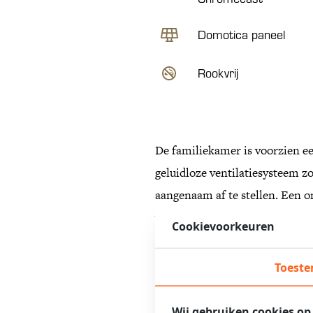
Domotica paneel
Rookvrij
De familiekamer is voorzien ee
geluidloze ventilatiesysteem z
aangenaam af te stellen. Een on
voor een ontbijt op bed met de 
Cookievoorkeuren
De familiekamer biedt ruimte a
Toest
opgemaakt. De badkamers zijn 
handdoeken liggen uiteraard k
Wij gebruiken cookies op