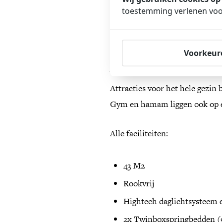
domotica. Via gedesinfecteerd t
toestemming verlenen voor
kamer zijn een of twee smarttv
Speed WiFi in de kamer en een 
Voorkeur
hotel neem je 24/7 snacks en 
waterkoker te vinden. Voor roo
Attracties voor het hele gezin 
Gym en hamam liggen ook op e
Alle faciliteiten:
43 M2
Rookvrij
Hightech daglichtsysteem e
2x Twinboxspringbedden (