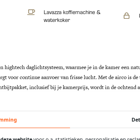
Lavazza koffiemachine &
waterkoker
n hightech daglichtsysteem, waarmee je in de kamer een natuu
orgt voor continue aanvoer van frisse lucht. Met de airco is d
tbijtpakket, inclusief bij je kamerprijs, wordt in de ochtend a
hele familie of neem je alles mee voor een picknick in het na
an vier personen. De royale boxspringbedden zijn van topkwa
emming
Det
voorzien van een aangename regendouche en twee wastafels. 
laar. In de badkamer vind je een föhn en organische shampoo.
 deze website
voor o.a. statistieken, personalisatie en recl