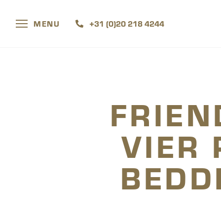
MENU
+31 (0)20 218 4244
FRIEN
VIER
BEDD