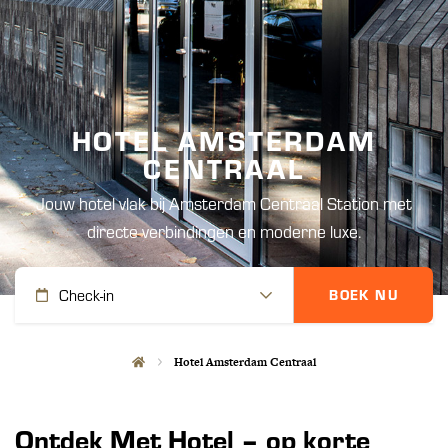
HOTEL AMSTERDAM
CENTRAAL
Jouw hotel vlak bij Amsterdam Centraal Station met
directe verbindingen en moderne luxe.
Check-in
BOEK NU
Hotel Amsterdam Centraal
Ontdek Met Hotel – op korte