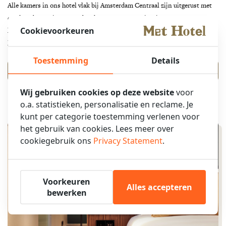
Alle kamers in ons hotel vlak bij Amsterdam Centraal zijn uitgerust met
een luxe boxspring, regendouche, smart TV, gratis wifi en
Cookievoorkeuren
klimaatcontrole. Je krijgt dus uitstekende kwaliteit voor een centrale
locatie. Bekijk onze kamertypes en actuele aanbiedingen.
Toestemming
Details
MEER INFORMATIE
Wij gebruiken cookies op deze website
voor
o.a. statistieken, personalisatie en reclame. Je
kunt per categorie toestemming verlenen voor
het gebruik van cookies. Lees meer over
cookiegebruik ons
Privacy Statement
.
Voorkeuren
Alles accepteren
bewerken