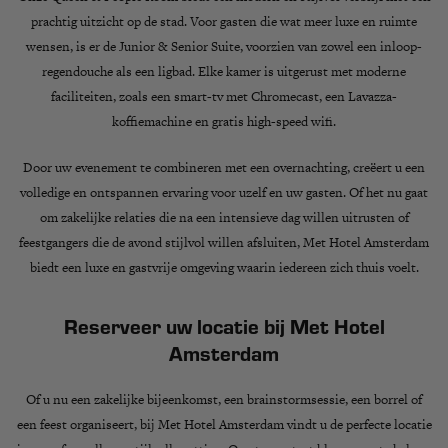
prachtig uitzicht op de stad. Voor gasten die wat meer luxe en ruimte
wensen, is er de
Junior & Senior Suite
, voorzien van zowel een inloop-
regendouche als een ligbad. Elke kamer is uitgerust met
moderne
faciliteiten, zoals een smart-tv met Chromecast, een Lavazza-
koffiemachine en gratis high-speed wifi
.
Door uw evenement te combineren met een overnachting, creëert u een
volledige en ontspannen ervaring
voor uzelf en uw gasten. Of het nu gaat
om zakelijke relaties die na een intensieve dag willen uitrusten of
feestgangers die de avond stijlvol willen afsluiten, Met Hotel Amsterdam
biedt een
luxe en gastvrije omgeving
waarin iedereen zich thuis voelt.
Reserveer uw locatie bij Met Hotel
Amsterdam
Of u nu een
zakelijke bijeenkomst, een brainstormsessie, een borrel of
een feest organiseert
, bij Met Hotel Amsterdam vindt u de perfecte locatie