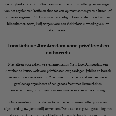
gastvrijheid en comfort
. Ons team staat klaar om u volledig te ontzorgen,
van het regelen van koffie en thee tot een op maat samengesteld lunch- of
dinerarrangement. Zo kunt u zich volledig richten op de inhoud van uw
bijeenkomst, terwijl wij zorgen voor een
vlekkeloze uitvoering van uw
zakelijke event
.
Locatiehuur Amsterdam voor privéfeesten
en borrels
Niet alleen voor zakelijke evenementen is Met Hotel Amsterdam een
uitstekende keuze. Ook voor
privéfeesten, verjaardagen, jubilea en borrels
bieden wij de ideale setting. Of u nu een
intieme borrel met een select
gezelschap
organiseert of een
groots feest met livemuziek en
entertainment
, wij zorgen voor een unieke en sfeervolle ervaring.
Onze ruimtes zijn flexibel in te richten en kunnen volledig worden
afgestemd op uw persoonlijke wensen. Denk aan een
gezellige setting met
sfeerverlichting en een cocktailbar
of een
uitgebreid diner met luxe