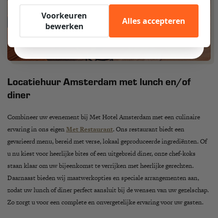
Gratis downloaden
Voorkeuren
Alles accepteren
bewerken
Nu niet
Locatiehuur Amsterdam met lunch en/of
diner
Combineer uw evenement bij Met Hotel Amsterdam met een culinaire
ervaring in ons eigen
Met Restaurant
. Ons restaurant biedt een
gevarieerd menu, bereid met verse, lokaal geproduceerde ingrediënten. Of
u nu kiest voor heerlijke bites of een uitgebreid diner, onze chef-koks
staan klaar om uw bijeenkomst te verrijken met heerlijke gerechten.
Daarnaast bieden wij maatwerkopties en speciale arrangementen aan,
zodat uw lunch of diner perfect aansluit bij de wensen van uw gezelschap.
Zo zorgt u voor een complete en onvergetelijke ervaring voor uw gasten.