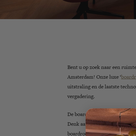
Bent u op zoek naar een ruim
Amsterdam! Onze luxe ‘
board
uitstraling en de laatste tech
vergadering.
De boardroom van Met Hotel Ams
Denk aan een audiovisueel syst
boardroom biedt zitplaatsen v