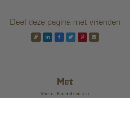
Deel deze pagina met vrienden
Marius Bauerstraat 401
1062 AP Amsterdam