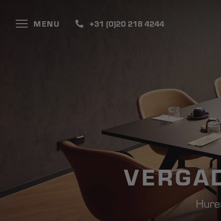
MENU
+31 (0)20 218 4244
VERGA
Hure